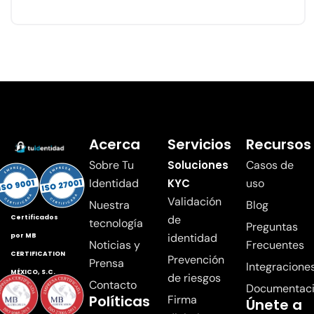
Acerca
Servicios
Recursos
Sobre Tu
Soluciones
Casos de
Identidad
KYC
uso
Validación
Nuestra
Blog
de
Certificados
tecnología
Preguntas
identidad
por MB
Noticias y
Frecuentes
CERTIFICATION
Prevención
Prensa
Integracione
MÉXICO, S.C.
de riesgos
Contacto
Documentac
Políticas
Firma
Únete a