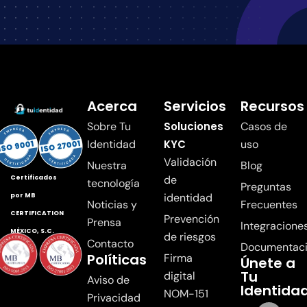
Acerca
Servicios
Recursos
Sobre Tu
Soluciones
Casos de
Identidad
KYC
uso
Validación
Nuestra
Blog
de
Certificados
tecnología
Preguntas
identidad
por MB
Noticias y
Frecuentes
CERTIFICATION
Prevención
Prensa
Integracione
MÉXICO, S.C.
de riesgos
Contacto
Documentac
Políticas
Firma
Únete a
Tu
digital
Aviso de
Identida
NOM-151
Privacidad